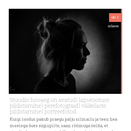
okt. 5
sirliaron
Stuudio hooaeg on avatud| lapseootuse
pildistamine| perefotograaf| väikelaste
pildistamine| portreefotod
Kuigi loodus pakub praegu palju silmailu ja teen hea
meelega õues sügispilte, saan rõõmuga öelda, et