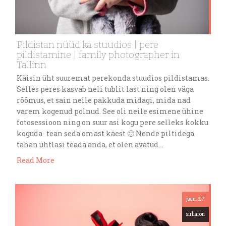
Pildistan nüüd ka stuudios | pere
pildistamine | family photographer in
Tallinn
Käisin üht suuremat perekonda stuudios pildistamas.
Selles peres kasvab neli tublit last ning olen väga
rõõmus, et sain neile pakkuda midagi, mida nad
varem kogenud polnud. See oli neile esimene ühine
fotosessioon ning on suur asi kogu pere selleks kokku
koguda- tean seda omast käest 🙂 Nende piltidega
tahan ühtlasi teada anda, et olen avatud…
Read More
jaan. 27
sirliaron