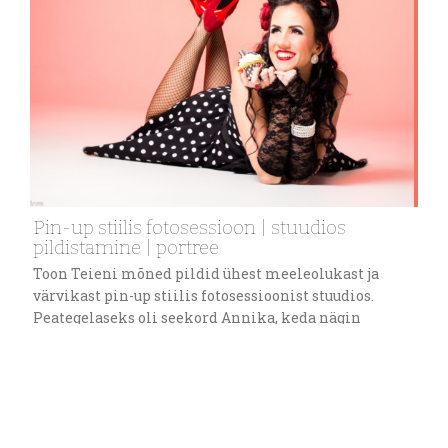
Pin-up stiilis fotosessioon | stuudios
pildistamine | portree
Toon Teieni mõned pildid ühest meeleolukast ja
värvikast pin-up stiilis fotosessioonist stuudios.
Peategelaseks oli seekord Annika, keda nägin
esimest korda ning jõudsin koheselt järeldusele, et
vot sellele naisele sobib see stiil! Lisaks tema
suurepärasele väljanägemisele, võttis ta kaasa tordi
ja muffinid, mis on tema enda looming. Jah, ta on
tordikunstnik ning tema töödega võib tutvuda tema…