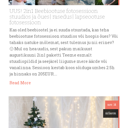
UUS! 2in1 Beebiootuse fotosessioon
stuudios ja õues| rasedus| lapseootuse
fotosessioon
Kas oled beebiootel ja ei suuda otsustada, kas teha
beebiootuse fotosessioon stuudios või hoopis õues? Või
tahaks natuke mõlemat, sest tulemus ju nii erinev?
🙂 Mul on hea uudis, sest pakun maikuust
augustikuuni 2in1 paketti Teeme esmalt
stuudiopildid ja seejärel liigume mere äärde või
vanalinna. Sessioon kestab koos sõiduga umbes 2.5h
ja hinnaks on 205EUR….
Read More
nov. 14
sirliaron