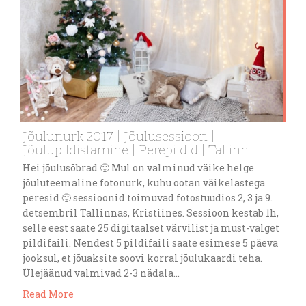
Jõulunurk 2017 | Jõulusessioon |
Jõulupildistamine | Perepildid | Tallinn
Hei jõulusõbrad 🙂 Mul on valminud väike helge
jõuluteemaline fotonurk, kuhu ootan väikelastega
peresid 🙂 sessioonid toimuvad fotostuudios 2, 3 ja 9.
detsembril Tallinnas, Kristiines. Sessioon kestab 1h,
selle eest saate 25 digitaalset värvilist ja must-valget
pildifaili. Nendest 5 pildifaili saate esimese 5 päeva
jooksul, et jõuaksite soovi korral jõulukaardi teha.
Ülejäänud valmivad 2-3 nädala…
Read More