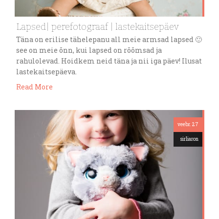
Lapsed| perefotograaf | lastekaitsepäev
Täna on erilise tähelepanu all meie armsad lapsed 🙂
see on meie õnn, kui lapsed on rõõmsad ja
rahulolevad. Hoidkem neid täna ja nii iga päev! Ilusat
lastekaitsepäeva.
Read More
veebr. 27
sirliaron