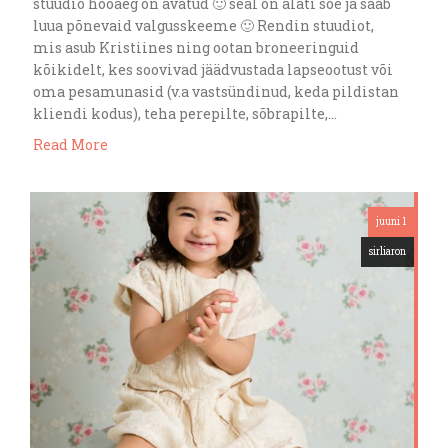
stuudio hooaeg on avatud 🙂 seal on alati soe ja saab
luua põnevaid valgusskeeme 🙂 Rendin stuudiot,
mis asub Kristiines ning ootan broneeringuid
kõikidelt, kes soovivad jäädvustada lapseootust või
oma pesamunasid (v.a vastsündinud, keda pildistan
kliendi kodus), teha perepilte, sõbrapilte,…
Read More
juuni 1
sirliaron