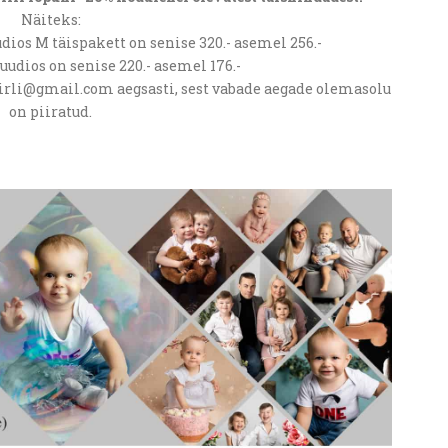
Näiteks:
dios M täispakett on senise 320.- asemel 256.-
uudios on senise 220.- asemel 176.-
sirli@gmail.com aegsasti, sest vabade aegade olemasolu
on piiratud.