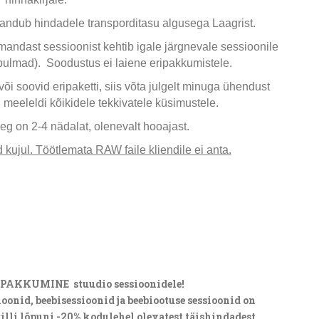
sandub hindadele transporditasu algusega Laagrist.
ast sessioonist kehtib igale järgnevale sessioonile
pulmad). Soodustus ei laiene eripakkumistele.
õi soovid eripaketti, siis võta julgelt minuga ühendust
 meeleldi kõikidele tekkivatele küsimustele.
aeg on 2-4 nädalat, olenevalt hooajast.
 kujul. Töötlemata RAW faile kliendile ei anta.
IPAKKUMINE stuudio sessioonidele!
oonid, beebisessioonid ja beebiootuse sessioonid on
rilli lõpuni -20% kodulehel olevatest täishindadest.