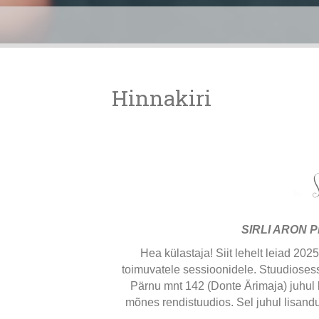
Hinnakiri
SIRLI ARON 
Hea külastaja! Siit lehelt leiad 202
toimuvatele sessioonidele. Stuudiosess
Pärnu mnt 142 (Donte Ärimaja) juhul ku
mõnes rendistuudios. Sel juhul lisand