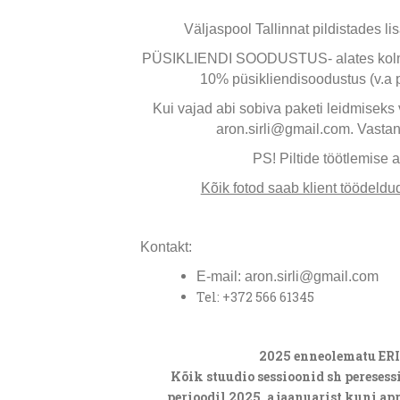
Väljaspool Tallinnat pildistades li
PÜSIKLIENDI SOODUSTUS- alates kolmand
10% püsikliendisoodustus (v.a 
Kui vajad abi sobiva paketi leidmiseks v
aron.sirli@gmail.com. Vastan
PS! Piltide töötlemise 
Kõik fotod saab klient töödeldud
Kontakt:
E-mail: aron.sirli@gmail.com
Tel: +372 566 61345
2025 enneolematu ER
Kõik stuudio sessioonid sh peresessi
perioodil 2025. a jaanuarist kuni ap