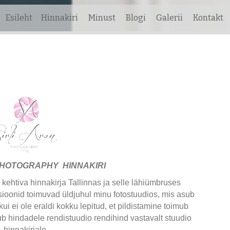
Esileht
Hinnakiri
Minust
Blogi
Galerii
Kontakt
PHOTOGRAPHY HINNAKIRI
5 kehtiva hinnakirja Tallinnas ja selle lähiümbruses
ioonid toimuvad üldjuhul minu fotostuudios, mis asub
i ei ole eraldi kokku lepitud, et pildistamine toimub
ub hindadele rendistuudio rendihind vastavalt stuudio
hinnakirjale.