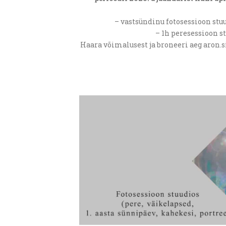
– vastsündinu fotosessioon stuu
– 1h peresessioon st
Haara võimalusest ja broneeri aeg aron.