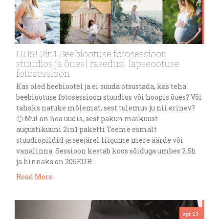
UUS! 2in1 Beebiootuse fotosessioon
stuudios ja õues| rasedus| lapseootuse
fotosessioon
Kas oled beebiootel ja ei suuda otsustada, kas teha
beebiootuse fotosessioon stuudios või hoopis õues? Või
tahaks natuke mõlemat, sest tulemus ju nii erinev?
🙂 Mul on hea uudis, sest pakun maikuust
augustikuuni 2in1 paketti Teeme esmalt
stuudiopildid ja seejärel liigume mere äärde või
vanalinna. Sessioon kestab koos sõiduga umbes 2.5h
ja hinnaks on 205EUR….
Read More
apr. 23