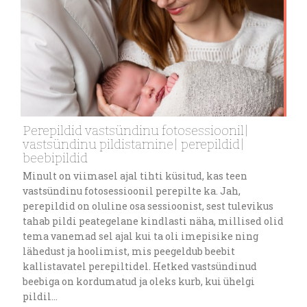
Perepildid vastsündinu fotosessioonil|
vastsündinu pildistamine| perepildid|
beebipildid
Minult on viimasel ajal tihti küsitud, kas teen
vastsündinu fotosessioonil perepilte ka. Jah,
perepildid on oluline osa sessioonist, sest tulevikus
tahab pildi peategelane kindlasti näha, millised olid
tema vanemad sel ajal kui ta oli imepisike ning
lähedust ja hoolimist, mis peegeldub beebit
kallistavatel perepiltidel. Hetked vastsündinud
beebiga on kordumatud ja oleks kurb, kui ühelgi
pildil…