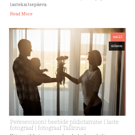
lastekaitsepäeva.
Read More
mai 23
sirliaron
Peresessioon| beebide pildistamine | laste
fotograaf | fotograaf Tallinnas