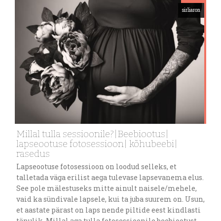
sirliaron
Millal tulla sessioonile?|Beebiootus|
lapseootuse fotosessioon| kõhubeebi|
rasedus
Lapseootuse fotosessioon on loodud selleks, et
talletada väga erilist aega tulevase lapsevanema elus.
See pole mälestuseks mitte ainult naisele/mehele,
vaid ka sündivale lapsele, kui ta juba suurem on. Usun,
et aastate pärast on laps nende piltide eest kindlasti
tänulik. Millal aga tulla fotosessioonile beebiootust