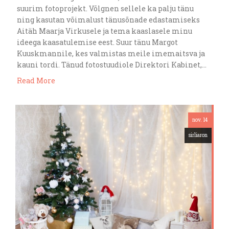
suurim fotoprojekt. Võlgnen sellele ka palju tänu
ning kasutan võimalust tänusõnade edastamiseks
Aitäh Maarja Virkusele ja tema kaaslasele minu
ideega kaasatulemise eest. Suur tänu Margot
Kuuskmannile, kes valmistas meile imemaitsva ja
kauni tordi. Tänud fotostuudiole Direktori Kabinet,…
Read More
nov. 14
sirliaron