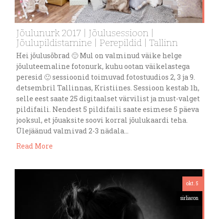
Jõulunurk 2017 | Jõulusessioon |
Jõulupildistamine | Perepildid | Tallinn
Hei jõulusõbrad 🙂 Mul on valminud väike helge
jõuluteemaline fotonurk, kuhu ootan väikelastega
peresid 🙂 sessioonid toimuvad fotostuudios 2, 3 ja 9.
detsembril Tallinnas, Kristiines. Sessioon kestab 1h,
selle eest saate 25 digitaalset värvilist ja must-valget
pildifaili. Nendest 5 pildifaili saate esimese 5 päeva
jooksul, et jõuaksite soovi korral jõulukaardi teha.
Ülejäänud valmivad 2-3 nädala…
Read More
okt. 5
sirliaron