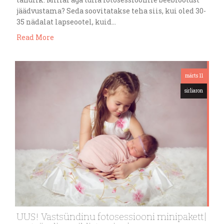
jäädvustama? Seda soovitatakse teha siis, kui oled 30-
35 nädalat lapseootel, kuid…
Read More
märts 11
sirliaron
UUS! Vastsündinu fotosessiooni minipakett|