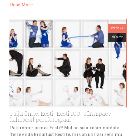
Read More
veebr. 24
sirliaron
Palju õnne, Eesti| Eesti 100| sünnipäev|
kahekesi| perefotograaf
Palju õnne, armas Eesti!!! Mul on suur rõõm näidata
Teile enda kingitust Eestile, mis on ühtlasi seni mu