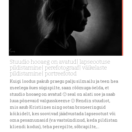
Stuudio hooaeg on avatud| lapseootuse
pildistamine| perefotograaf| väikelaste
pildistamine| portreefotod
Kuigi loodus pakub praegu palju silmailu ja teen hea
meelega õues sügispilte, saan rõõmuga öelda, et
stuudio hooaeg on avatud 🙂 seal on alati soe ja saab
luua põnevaid valgusskeeme 🙂 Rendin stuudiot,
mis asub Kristiines ning ootan broneeringuid
kõikidelt, kes soovivad jäädvustada lapseootust või
oma pesamunasid (v.a vastsündinud, keda pildistan
kliendi kodus), teha perepilte, sõbrapilte,…