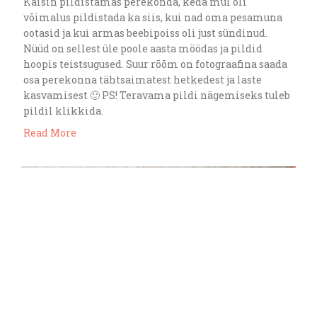
Käisin pildistamas perekonda, keda mul oli
võimalus pildistada ka siis, kui nad oma pesamuna
ootasid ja kui armas beebipoiss oli just sündinud.
Nüüd on sellest üle poole aasta möödas ja pildid
hoopis teistsugused. Suur rõõm on fotograafina saada
osa perekonna tähtsaimatest hetkedest ja laste
kasvamisest 🙂 PS! Teravama pildi nägemiseks tuleb
pildil klikkida.
Read More
apr. 10
sirliaron