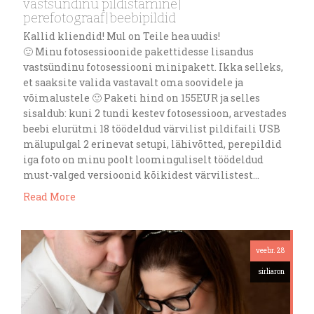
vastsündinu pildistamine|
perefotograaf|beebipildid
Kallid kliendid! Mul on Teile hea uudis!
🙂 Minu fotosessioonide pakettidesse lisandus
vastsündinu fotosessiooni minipakett. Ikka selleks,
et saaksite valida vastavalt oma soovidele ja
võimalustele 🙂 Paketi hind on 155EUR ja selles
sisaldub: kuni 2 tundi kestev fotosessioon, arvestades
beebi elurütmi 18 töödeldud värvilist pildifaili USB
mälupulgal 2 erinevat setupi, lähivõtted, perepildid
iga foto on minu poolt loominguliselt töödeldud
must-valged versioonid kõikidest värvilistest…
Read More
veebr. 28
sirliaron