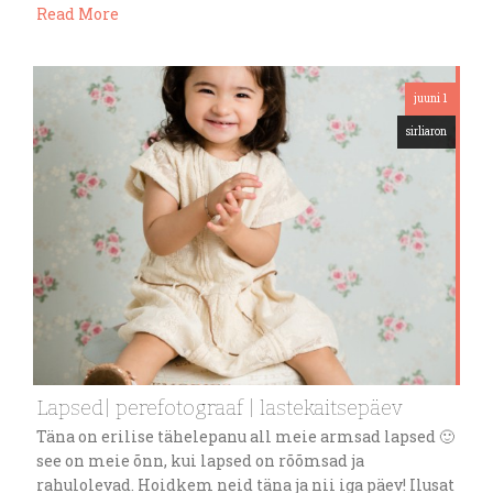
Read More
juuni 1
sirliaron
Lapsed| perefotograaf | lastekaitsepäev
Täna on erilise tähelepanu all meie armsad lapsed 🙂
see on meie õnn, kui lapsed on rõõmsad ja
rahulolevad. Hoidkem neid täna ja nii iga päev! Ilusat