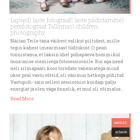
Lapsed| laste fotograaf| laste pildistamine|
perefotograaf Tallinnas| children
photography
Näitan Teile täna väikest valikut piltidest, mille
tegin kahest imearmsast tüdrukust 🙂 pean
tunnistama, et läksin ühel pühapäeva hommikul
üsna unise olemisega fotosessioonile. Kui aga need
neli silmapaari koos toredate vanematega mind
ukse peal vastu võtsid, oli väsimus hetkega pühitud.
Vastupidi- sain sellest sessioonist kuidagi palju
energiat ja olen väga õnnelik, et mul oli võimalus…
Read More
märts 20
sirliaron