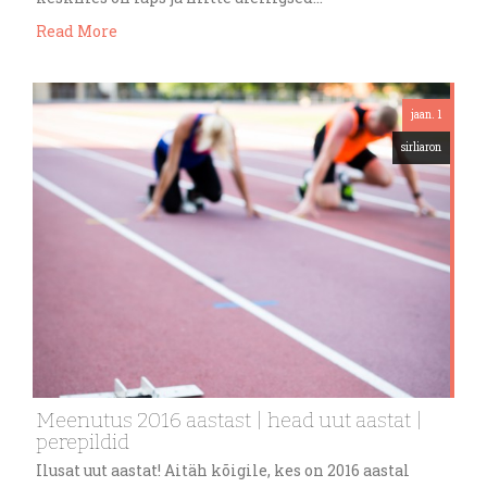
Read More
jaan. 1
sirliaron
Meenutus 2016 aastast | head uut aastat |
perepildid
Ilusat uut aastat! Aitäh kõigile, kes on 2016 aastal