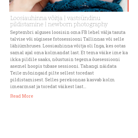
Loosiauhinna võitja | vastsündinu
pildistamine | newborn photography
Septembri alguses loosisin oma FB lehel välja tasuta
talvise või sügisese fotosessiooni Tallinnas või selle
lähiümbruses. Loosiauhinna võitja oli Inga, kes ootas
samal ajal oma kolmandat last. Et tema väike ime ka
ikka pildile saaks, nõustusin tegema õuesessiooni
asemel hoopis tubase sessiooni. Tahangi näidata
Teile mõningaid pilte sellest toredast
pildistamisest. Selles perekonnas kasvab kolm
imearmsat ja toredat väikest last…
Read More
jaan. 25
sirliaron