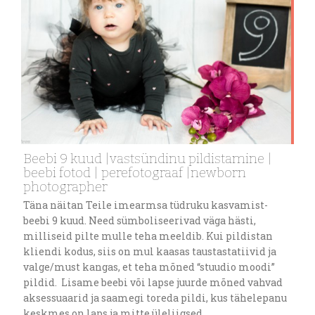
Beebi 9 kuud |vastsündinu pildistamine |
beebi fotod | perefotograaf |newborn
photographer
Täna näitan Teile imearmsa tüdruku kasvamist-
beebi 9 kuud. Need sümboliseerivad väga hästi,
milliseid pilte mulle teha meeldib. Kui pildistan
kliendi kodus, siis on mul kaasas taustastatiivid ja
valge/must kangas, et teha mõned “stuudio moodi”
pildid. Lisame beebi või lapse juurde mõned vahvad
aksessuaarid ja saamegi toreda pildi, kus tähelepanu
keskmes on laps ja mitte üleliigsed…