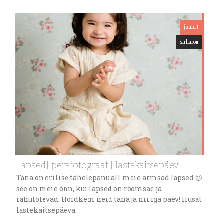
juuni 1
sirliaron
Lapsed| perefotograaf | lastekaitsepäev
Täna on erilise tähelepanu all meie armsad lapsed 🙂
see on meie õnn, kui lapsed on rõõmsad ja
rahulolevad. Hoidkem neid täna ja nii iga päev! Ilusat
lastekaitsepäeva.