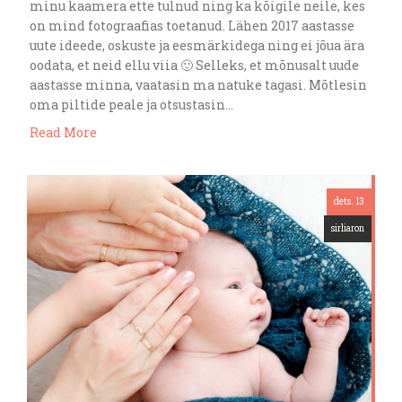
minu kaamera ette tulnud ning ka kõigile neile, kes
on mind fotograafias toetanud. Lähen 2017 aastasse
uute ideede, oskuste ja eesmärkidega ning ei jõua ära
oodata, et neid ellu viia 🙂 Selleks, et mõnusalt uude
aastasse minna, vaatasin ma natuke tagasi. Mõtlesin
oma piltide peale ja otsustasin…
Read More
dets. 13
sirliaron