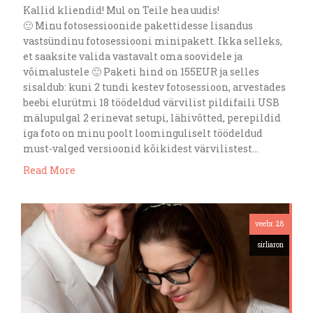
Kallid kliendid! Mul on Teile hea uudis!
🙂 Minu fotosessioonide pakettidesse lisandus
vastsündinu fotosessiooni minipakett. Ikka selleks,
et saaksite valida vastavalt oma soovidele ja
võimalustele 🙂 Paketi hind on 155EUR ja selles
sisaldub: kuni 2 tundi kestev fotosessioon, arvestades
beebi elurütmi 18 töödeldud värvilist pildifaili USB
mälupulgal 2 erinevat setupi, lähivõtted, perepildid
iga foto on minu poolt loominguliselt töödeldud
must-valged versioonid kõikidest värvilistest…
Read More
veebr. 28
sirliaron