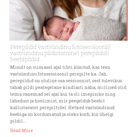
Perepildid vastsündinu fotosessioonil|
vastsündinu pildistamine| perepildid|
beebipildid
Minult on viimasel ajal tihti küsitud, kas teen
vastsündinu fotosessioonil perepilte ka. Jah,
perepildid on oluline osa sessioonist, sest tulevikus
tahab pildi peategelane kindlasti näha, millised olid
tema vanemad sel ajal kui ta oli imepisike ning
lähedust ja hoolimist, mis peegeldub beebit
kallistavatel perepiltidel. Hetked vastsündinud
beebiga on kordumatud ja oleks kurb, kui ühelgi
pildil…
Read More