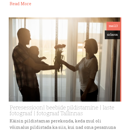
Read More
mai 23
sirliaron
Peresessioon| beebide pildistamine | laste
fotograaf | fotograaf Tallinnas
Käisin pildistamas perekonda, keda mul oli
võimalus pildistada ka siis, kui nad oma pesamuna