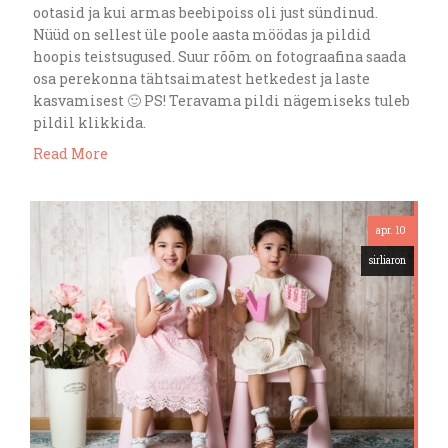
ootasid ja kui armas beebipoiss oli just sündinud.
Nüüd on sellest üle poole aasta möödas ja pildid
hoopis teistsugused. Suur rõõm on fotograafina saada
osa perekonna tähtsaimatest hetkedest ja laste
kasvamisest 🙂 PS! Teravama pildi nägemiseks tuleb
pildil klikkida.
Read More
apr. 10
sirliaron