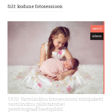
Silt:
kodune fotosessioon
märts 11
sirliaron
UUS! Vastsündinu fotosessiooni minipakett|
vastsündinu pildistamine|
perefotograaf|beebipildid