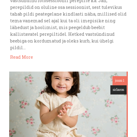
vastsündinu fotosessioonil perepilte ka. Jah,
perepildid on oluline osa sessioonist, sest tulevikus
tahab pildi peategelane kindlasti näha, millised olid
tema vanemad sel ajal kui ta oli imepisike ning
lähedust ja hoolimist, mis peegeldub beebit
kallistavatel perepiltidel. Hetked vastsündinud
beebiga on kordumatud ja oleks kurb, kui ühelgi
pildil…
Read More
juuni 1
sirliaron