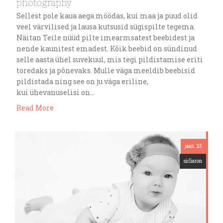
photography
Sellest pole kaua aega möödas, kui maa ja puud olid
veel värvilised ja lausa kutsusid sügispilte tegema.
Näitan Teile nüüd pilte imearmsatest beebidest ja
nende kaunitest emadest. Kõik beebid on sündinud
selle aasta ühel suvekuul, mis tegi pildistamise eriti
toredaks ja põnevaks. Mulle väga meeldib beebisid
pildistada ning see on ju väga eriline,
kui ühevanuselisi on…
Read More
jaan. 25
sirliaron