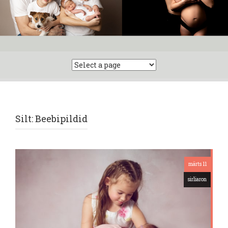
Silt:
Beebipildid
märts 11
sirliaron