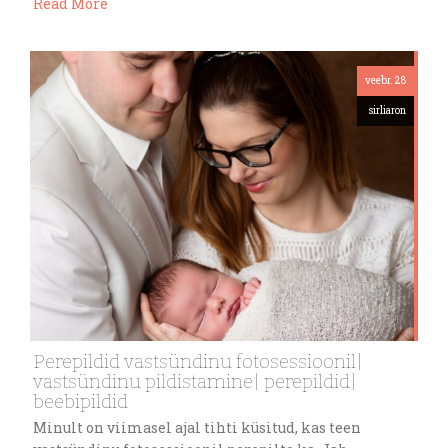
Read More
veebr. 28
sirliaron
Perepildid vastsündinu fotosessioonil|
vastsündinu pildistamine| perepildid|
beebipildid
Minult on viimasel ajal tihti küsitud, kas teen