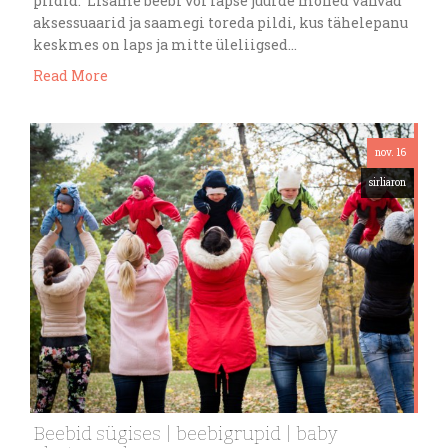
pildid. Lisame beebi või lapse juurde mõned vahvad
aksessuaarid ja saamegi toreda pildi, kus tähelepanu
keskmes on laps ja mitte üleliigsed…
Read More
nov. 16
sirliaron
Beebid sügises | beebigrupid | baby