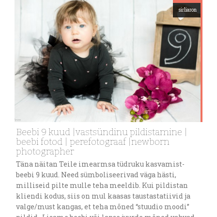
sirliaron
Beebi 9 kuud |vastsündinu pildistamine |
beebi fotod | perefotograaf |newborn
photographer
Täna näitan Teile imearmsa tüdruku kasvamist-
beebi 9 kuud. Need sümboliseerivad väga hästi,
milliseid pilte mulle teha meeldib. Kui pildistan
kliendi kodus, siis on mul kaasas taustastatiivid ja
valge/must kangas, et teha mõned “stuudio moodi”