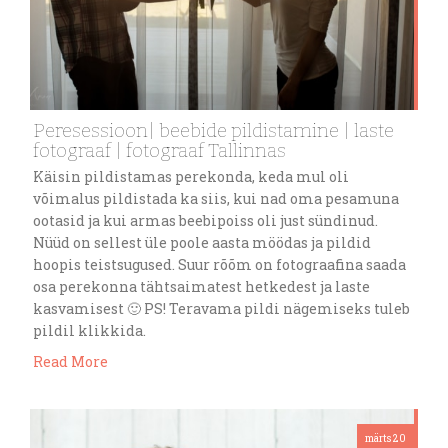
Peresessioon| beebide pildistamine | laste
fotograaf | fotograaf Tallinnas
Käisin pildistamas perekonda, keda mul oli
võimalus pildistada ka siis, kui nad oma pesamuna
ootasid ja kui armas beebipoiss oli just sündinud.
Nüüd on sellest üle poole aasta möödas ja pildid
hoopis teistsugused. Suur rõõm on fotograafina saada
osa perekonna tähtsaimatest hetkedest ja laste
kasvamisest 🙂 PS! Teravama pildi nägemiseks tuleb
pildil klikkida.
Read More
märts 20