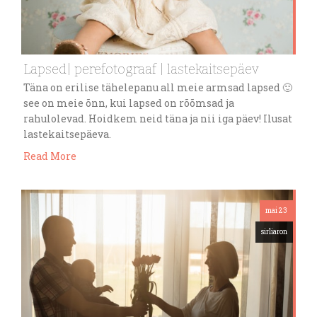
Lapsed| perefotograaf | lastekaitsepäev
Täna on erilise tähelepanu all meie armsad lapsed 🙂
see on meie õnn, kui lapsed on rõõmsad ja
rahulolevad. Hoidkem neid täna ja nii iga päev! Ilusat
lastekaitsepäeva.
Read More
mai 23
sirliaron