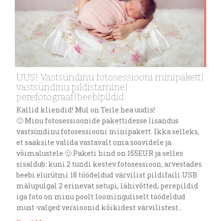
UUS! Vastsündinu fotosessiooni minipakett|
vastsündinu pildistamine|
perefotograaf|beebipildid
Kallid kliendid! Mul on Teile hea uudis!
🙂 Minu fotosessioonide pakettidesse lisandus
vastsündinu fotosessiooni minipakett. Ikka selleks,
et saaksite valida vastavalt oma soovidele ja
võimalustele 🙂 Paketi hind on 155EUR ja selles
sisaldub: kuni 2 tundi kestev fotosessioon, arvestades
beebi elurütmi 18 töödeldud värvilist pildifaili USB
mälupulgal 2 erinevat setupi, lähivõtted, perepildid
iga foto on minu poolt loominguliselt töödeldud
must-valged versioonid kõikidest värvilistest…