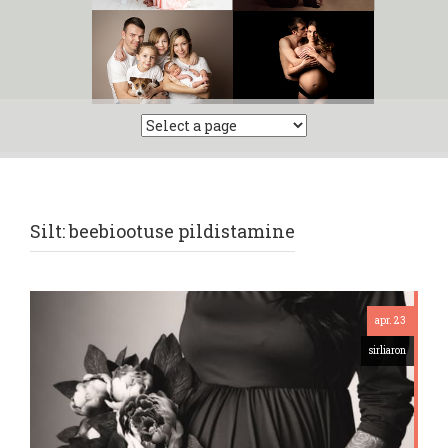
Silt:
beebiootuse pildistamine
apr. 23
sirliaron