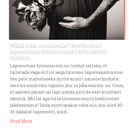
Millal tulla sessioonile?|Beebiootus|
lapseootuse fotosessioon| kõhubeebi|
rasedus
Lapseootuse fotosessioon on loodud selleks, et
talletada väga erilist aega tulevase lapsevanema elus.
See pole mälestuseks mitte ainult naisele/mehele,
vaid ka sündivale lapsele, kui ta juba suurem on. Usun,
et aastate pärast on laps nende piltide eest kindlasti
tänulik. Millal aga tulla fotosessioonile beebiootust
jäädvustama? Seda soovitatakse teha siis, kui oled 30-
35 nädalat lapseootel, kuid…
Read More